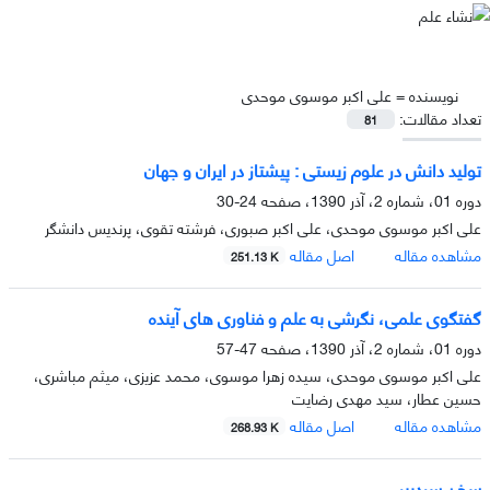
نویسنده =
علی اکبر موسوی موحدی
تعداد مقالات:
81
تولید دانش در علوم زیستى : پیشتاز در ایران و جهان
دوره 01، شماره 2، آذر 1390، صفحه
24-30
علی اکبر موسوی موحدی، علی اکبر صبوری، فرشته تقوی، پرندیس دانشگر
مشاهده مقاله
اصل مقاله
251.13 K
گفتگوى علمى، نگرشى به علم و فناورى هاى آینده
دوره 01، شماره 2، آذر 1390، صفحه
47-57
علی اکبر موسوی موحدی، سیده زهرا موسوی، محمد عزیزی، میثم مباشری،
حسین عطار، سید مهدی رضایت
مشاهده مقاله
اصل مقاله
268.93 K
سخن سردبیر