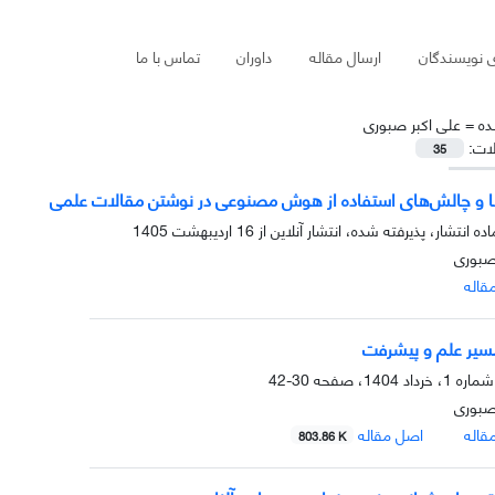
ی نویسندگان
ارسال مقاله
داوران
تماس با ما
ده =
علی اکبر صبوری
لات:
35
 و چالش‌های استفاده از هوش مصنوعی در نوشتن مقالات علمی
ده انتشار، پذیرفته شده، انتشار آنلاین از
16 اردیبهشت 1405
صبوری
قاله
سیر علم و پیشرفت
30-42
صبوری
قاله
اصل مقاله
803.86 K