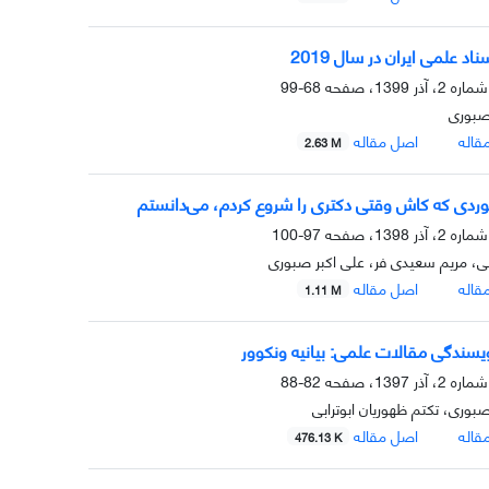
اد علمی ایران در سال 2019
68-99
صبوری
قاله
اصل مقاله
2.63 M
دی که کاش وقتی دکتری را شروع کردم، می‌دانستم
97-100
ی، مریم سعیدی فر، علی اکبر صبوری
قاله
اصل مقاله
1.11 M
سندگی مقالات علمی: بیانیه ونکوور
82-88
صبوری، تکتم ظهوریان ابوترابی
قاله
اصل مقاله
476.13 K