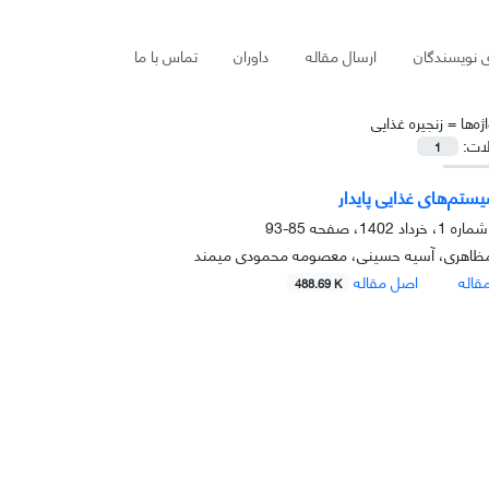
ی نویسندگان
ارسال مقاله
داوران
تماس با ما
ژه‌ها =
زنجیره غذایی
لات:
1
یستم‌های غذایی پایدار
85-93
ظاهری، آسیه حسینی، معصومه محمودی میمند
قاله
اصل مقاله
488.69 K