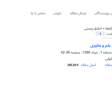
ی نویسندگان
ارسال مقاله
داوران
تماس با ما
ژه‌ها =
اخلاق زیستی
لات:
1
 علم و فناوری
36-42
ولی
قاله
اصل مقاله
205.29 K