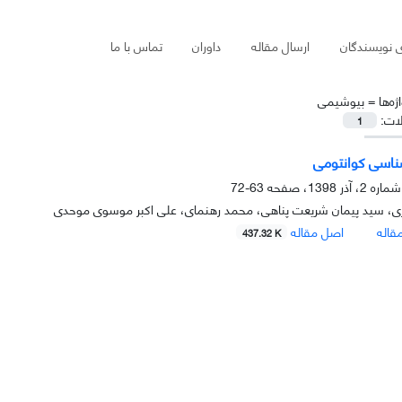
ی نویسندگان
ارسال مقاله
داوران
تماس با ما
ژه‌ها =
ﺑﯿﻮﺷﯿﻤﯽ
لات:
1
اسی کوانتومی
63-72
ری، سید پیمان شریعت پناهی، محمد رهنمای، علی اکبر موسوی موحدی
قاله
اصل مقاله
437.32 K