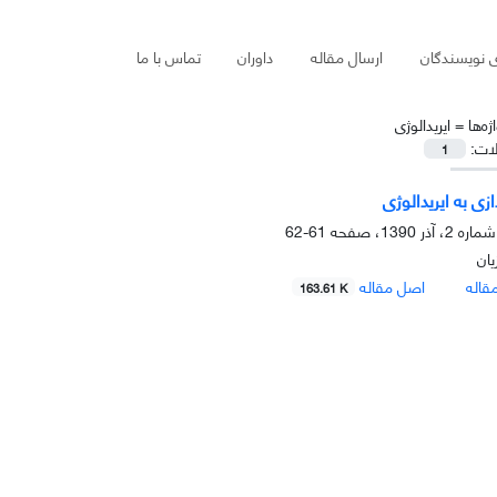
ی نویسندگان
ارسال مقاله
داوران
تماس با ما
ژه‌ها =
ایریدالوژی
لات:
1
زى به ایریدالوژى
61-62
یان
قاله
اصل مقاله
163.61 K