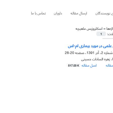
ی نویسندگان
ارسال مقاله
داوران
تماس با ما
ژه‌ها =
اسکلروزیس ماهیچه
لات:
1
 علمی در مورد بیماری ام-اس
20-28
ا، زهره السادات حسینی
قاله
اصل مقاله
517.03 K