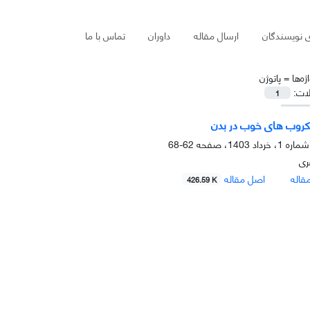
ی نویسندگان
ارسال مقاله
داوران
تماس با ما
ژه‌ها =
پاتوژن
لات:
1
روب های خوب در بدن
62-68
ری
قاله
اصل مقاله
426.59 K