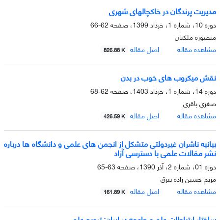
مدیریت پرندگان در خاک­چال­های شهری
دوره 10، شماره 1، خرداد 1399، صفحه
62-66
منصوره ملکیان
مشاهده مقاله
اصل مقاله
826.88 K
نقش میکروب های خوب در بدن
دوره 14، شماره 1، خرداد 1403، صفحه
62-68
صغری باقری
مشاهده مقاله
اصل مقاله
426.59 K
بیانیه ناشران غیردولتى متشکل از انجمن هاى علمى و دانشگاه ها درباره
نشر مقالات علمى با دسترسى آزاد
دوره 01، شماره 2، آذر 1390، صفحه
63-65
مریم حسین زاده بیرق
مشاهده مقاله
اصل مقاله
161.89 K
ساختار ارتباطات علم و جامعه در ایران: ترویج علم