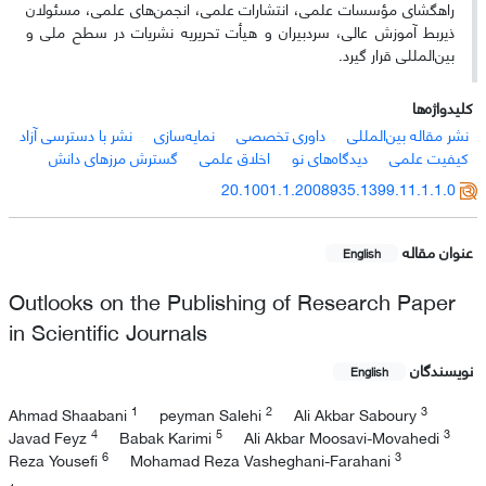
راهگشای مؤسسات علمی، انتشارات علمی، انجمن‌های علمی، مسئولان
ذیربط آموزش عالی، سردبیران و هیأت تحریریه نشریات در سطح ملی و
بین‌المللی قرار گیرد.
کلیدواژه‌ها
نشر مقاله بین‌المللی
داوری تخصصی
نمایه‌سازی
نشر با دسترسی آزاد
کیفیت علمی
دیدگاه‌های نو
اخلاق علمی
گسترش مرز‌های دانش
20.1001.1.2008935.1399.11.1.1.0
عنوان مقاله
English
Outlooks on the Publishing of Research Paper
in Scientific Journals
نویسندگان
English
1
2
3
Ahmad Shaabani
peyman Salehi
Ali Akbar Saboury
4
5
3
Javad Feyz
Babak Karimi
Ali Akbar Moosavi-Movahedi
6
3
Reza Yousefi
Mohamad Reza Vasheghani-Farahani