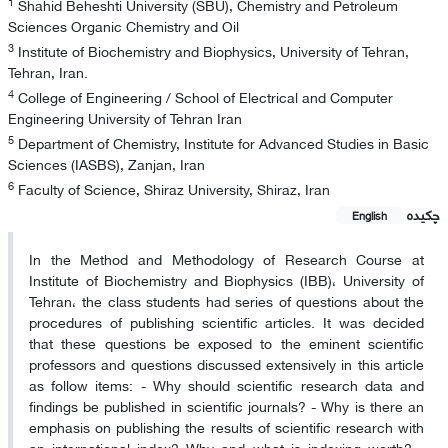
1
Shahid Beheshti University (SBU), Chemistry and Petroleum
Sciences Organic Chemistry and Oil
3
Institute of Biochemistry and Biophysics, University of Tehran,
Tehran, Iran.
4
College of Engineering / School of Electrical and Computer
Engineering University of Tehran Iran
5
Department of Chemistry, Institute for Advanced Studies in Basic
Sciences (IASBS), Zanjan, Iran
6
Faculty of Science, Shiraz University, Shiraz, Iran
چکیده
English
In the Method and Methodology of Research Course at
Institute of Biochemistry and Biophysics (IBB)، University of
Tehran، the class students had series of questions about the
procedures of publishing scientific articles. It was decided
that these questions be exposed to the eminent scientific
professors and questions discussed extensively in this article
as follow items: - Why should scientific research data and
findings be published in scientific journals? - Why is there an
emphasis on publishing the results of scientific research with
an international index? Why and what is indexing worth? -