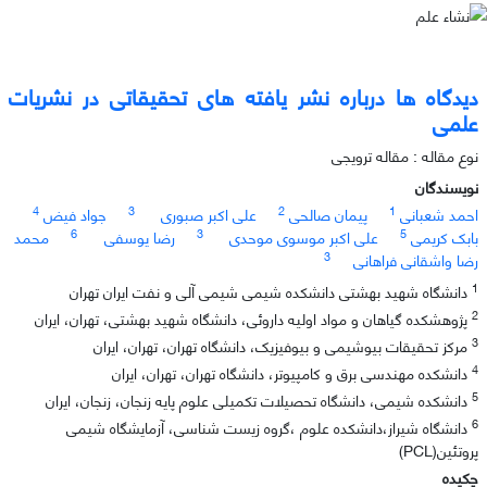
دیدگاه ها درباره نشر یافته های تحقیقاتی در نشریات
علمی
نوع مقاله : مقاله ترویجی
نویسندگان
4
3
2
1
احمد شعبانی
پیمان صالحی
علی اکبر صبوری
جواد فیض
6
3
5
بابک کریمی
علی اکبر موسوی موحدی
رضا یوسفی
محمد
3
رضا واشقانی فراهانی
1
دانشگاه شهید بهشتی دانشکده شیمی شیمی آلی و نفت ایران تهران
2
پژوهشکده گیاهان و مواد اولیه داروئی، دانشگاه شهید بهشتی، تهران، ایران
3
مرکز تحقیقات بیوشیمی و بیوفیزیک، دانشگاه تهران، تهران، ایران
4
دانشکده مهندسی برق و کامپیوتر، دانشگاه تهران، تهران، ایران
5
دانشکده شیمی، دانشگاه تحصیلات تکمیلی علوم پایه زنجان، زنجان، ایران
6
دانشگاه شیراز،دانشکده علوم ،گروه زیست شناسی، آزمایشگاه شیمی
پروتئین(PCL)
چکیده