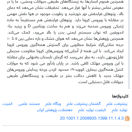
همچنین هجوم انسان‌‌ها به زیستگاه‌های طبیعی حیوانات وحشی، ما را در
معرض تماس بیشتر با آنها قرار می‌دهد. تحقیقات نشان می‌دهد که دمای
بالا، پرتوهای فرابنفش نور خورشید و رطوبت موجود در هوا نقش مهمی
در مقابله با ویروس کرونا دارد. پرتوهای فرابنفش هم مستقیماً به ماده
ژنتیکی ویروس صدمه می‌زند و هم به ساخت ویتامین D و پپتید بتا-
اندورفین که توان سیستم ایمنی بدن را بالا می‌برد، کمک می‌کند.
همچنین پژوهش‌ها نشان می‌دهد که هوای خشک و بازه دمایی بین ۵ تا ۱۰
درجه سانتی‌گراد شرایط مطلوبی برای گسترش همه‌گیری ویروس کرونا
ایجاد می‌کند. با این همه از آنجایی‌که ویروس‌های کرونا مقاومت محیطی
قابل‌‌توجهی دارند، به نظر نمی‌رسد که گرمای تابستان به‌‌تنهایی برای مقابله
با این ویروس مهلک کافی باشد. در پایان یادآور می شود که به موازات
کنترل همه‌گیری بیماری کووید-۱۹ محدود کردن چرخه پیدایش ویروس‌های
مهلک جدید با کاهش دخالت بشر در طبیعت و زیستگاه‌های طبیعی
حیوانات قابل دستیابی است.
کلیدواژه‌ها
پیشرفت علم
گفتمان پیشرفت علم
وبگاه علم
مستند علمی
کمیت
تولید علم
کیفیت تولید علم
معضلات پژوهش ایران
20.1001.1.2008935.1399.11.1.4.3