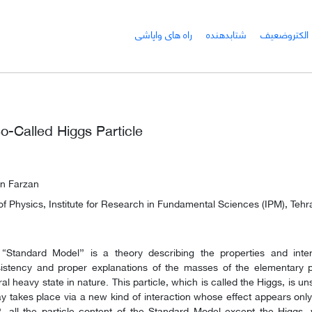
الکتروضعیف
شتابدهنده
راه های واپاشی
o-Called Higgs Particle
n Farzan
f Physics, Institute for Research in Fundamental Sciences (IPM), Tehra
“Standard Model’’ is a theory describing the properties and inter
istency and proper explanations of the masses of the elementary part
ral heavy state in nature. This particle, which is called the Higgs, is u
y takes place via a new kind of interaction whose effect appears only 
, all the particle content of the Standard Model except the Higgs, 