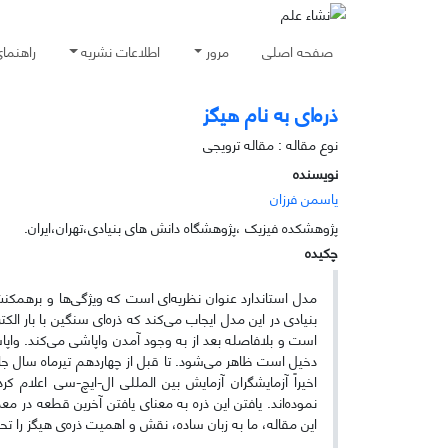
صفحه اصلی
مرور
اطلاعات نشریه
راهنما
ذره‌ای به نام هیگز
نوع مقاله : مقاله ترویجی
نویسنده
یاسمن فرزان
پژوهشکده فیزیک ،پژوهشگاه دانش های بنیادی،تهران،ایران.
چکیده
مدل استاندارد عنوان نظریه‌ای است که ویژگی‌ها و برهمک
بنیادی در این مدل ایجاب می‌کند که ذره‌ای سنگین با بار ال
است و بلافاصله بعد از به وجود آمدن واپاشی می‌کند. واپاشی 
دخیل است ظاهر می‌شود. تا قبل از چهاردهم تیرماه سال جار
اخیراً آزمایشگران آزمایش بین المللی ال-ایچ-سی اعلام کر
نموده‌اند. یافتن این ذره به معنای یافتن آخرین قطعه در 
این مقاله، ما به زبان ساده، نقش و اهمیت ذره‌ی هیگز را تح