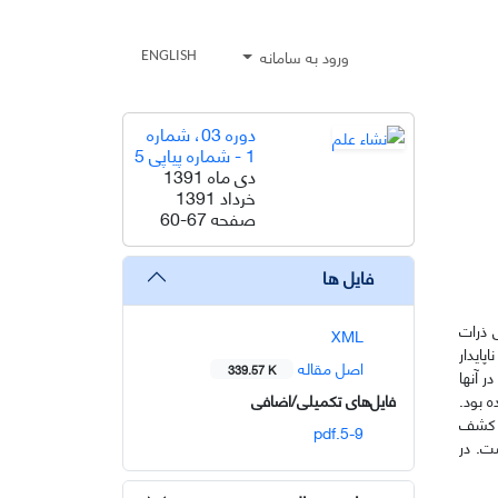
ورود به سامانه
ENGLISH
دوره 03، شماره
1 - شماره پیاپی 5
دی ماه 1391
خرداد 1391
صفحه
60-67
فایل ها
 ذرات
XML
پایدار
اصل مقاله
339.57 K
ر آنها
 بود.
فایل‌های تکمیلی/اضافی
ی کشف
5-9.pdf
ت. در