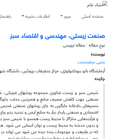
صفحه اصلی
مرور
اطلاعات نشریه
راهنما
صنعت زیستی، مهندسی و اقتصاد سبز
نوع مقاله : مقاله ترویجی
نویسنده
یحیی سفیدبخت
آزمایشگاه نانو بیوتکنولوژی، مرکز تحقیقات پروتئین، دانشگاه شه
چکیده
شیمی سبز و زیست فناوری مجموعه روشهای فیزیکی، شیم
صنعتی جهت کاهش مصرف منابع و همچنین حذف، جلوگیری از
مسیرهای خلاقانه جایگزین به جای روشهای صنعتی قدیمی ا
اقتصادی و صنعتی پایدار نیاز به منابع ایمن و تجدید پذیر برا
و فرآیندهایی سازگار با محیط زیست همسو با شیمی سبز به
و بدون خدشه به محیط زیست و توان انسانی می شود. همچن
که در طبیعت و موجودات زنده دیده می شود می تواند در
جویی در منابع اولیه و حفظ محیط زیست برداشته شود.