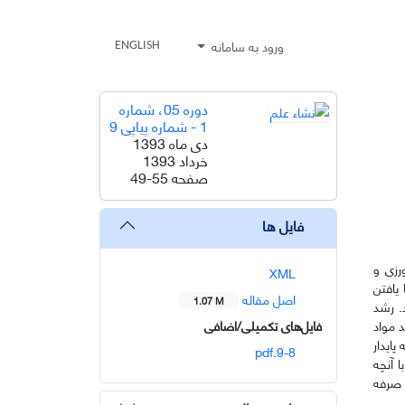
ورود به سامانه
ENGLISH
دوره 05، شماره
1 - شماره پیاپی 9
دی ماه 1393
خرداد 1393
صفحه
49-55
فایل ها
رزی و
XML
یافتن
اصل مقاله
1.07 M
. رشد
د مواد
فایل‌های تکمیلی/اضافی
ایدار
9-8.pdf
 آنچه
 صرفه