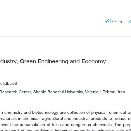
ی
زیست الگو
ndustry, Green Engineering and Economy
efidbakht
Research Center, Shahid Beheshti University, Velenjak, Tehran, Iran.
n chemistry and biotechnology are collection of physical, chemical a
materials in chemical, agricultural and industrial products to reduce
revent the accumulation of toxic and dangerous chemicals. The purpo
es instead of the traditional industrial methods to minimize side