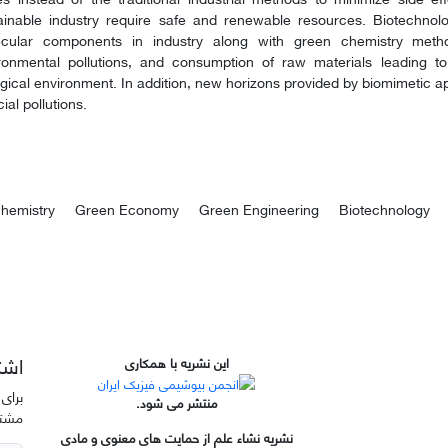
ainable industry require safe and renewable resources. Biotechnolo
cular components in industry along with green chemistry metho
ronmental pollutions, and consumption of raw materials leading t
ogical environment. In addition, new horizons provided by biomimetic 
icial pollutions.
chemistry
Green Economy
Green Engineering
Biotechnology
اشت
این نشریه با همکاری
برای 
منتشر می شود.
مشتر
نشریه نشاء علم از حمایت های معنوی و مادی