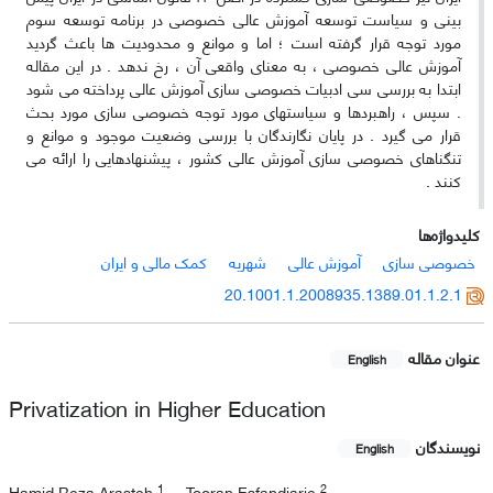
بینی و سیاست توسعه آموزش عالی خصوصی در برنامه توسعه سوم
مورد توجه قرار گرفته است ؛ اما و موانع و محدودیت ها باعث گردید
آموزش عالی خصوصی ، به معنای واقعی آن ، رخ ندهد . در این مقاله
ابتدا به بررسی سی ادبیات خصوصی سازی آموزش عالی پرداخته می شود
. سپس ، راهبردها و سیاستهای مورد توجه خصوصی سازی مورد بحث
قرار می گیرد . در پایان نگارندگان با بررسی وضعیت موجود و موانع و
تنگناهای خصوصی سازی آموزش عالی کشور ، پیشنهادهایی را ارائه می
کنند .
کلیدواژه‌ها
خصوصی سازی
آموزش عالی
شهریه
کمک مالی و ایران
20.1001.1.2008935.1389.01.1.2.1
عنوان مقاله
English
Privatization in Higher Education
نویسندگان
English
1
2
Hamid Reza Arasteh
Tooran Esfandiarie