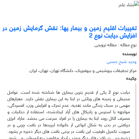
تغییرات اقلیم زمین و بیمار یها: نقش گرمایش زمین در
افزایش دیابت نوع 2
نوع مقاله : مقاله ترویجی
نویسنده
وحید شیخ حسنی
مرکز تحقیقات بیوشیمی و بیوفیزیک، دانشگاه تهران، تهران، ایران.
چکیده
دیابت نوع 2 یکی از قدیم یترین بیماری ها شناخته شده است. عوامل
محیطی و زمینه های وراثتی در ابتا به این بیماری نقش دارند. معیارهای
مهمی در سبک زندگی مانند تغذیه، عدم تحرک و افزایش وزن، افسردگی،
مواجهه با استرس و رادیکال های آزاد ایجادشده، استفاده از دخانیات و
مصرف الکل روند ابتا به بیماری را در افراد سرعت می بخشد. مازاد انرژی
دریافتی در بدن به شکل انواعی از خانواده لیپیدها در بافت چربی و در
صورت تکمیل ظرفیت این بافت در برخی بافت های دیگر ذخیره م یشود.
ذخیره چربی در بافت های دیگر موجب ایجاد مقاومت به انسولین می شود.