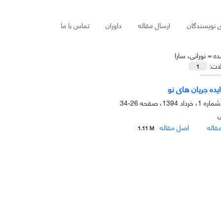
ی نویسندگان
ارسال مقاله
داوران
تماس با ما
ده =
نورانی، سارا
لات:
1
یده جریان های نو
26-34
ی
قاله
اصل مقاله
1.11 M