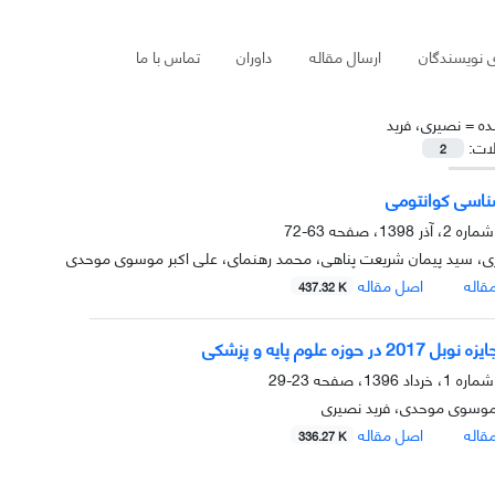
ی نویسندگان
ارسال مقاله
داوران
تماس با ما
ده =
نصیری، فرید
لات:
2
اسی کوانتومی
63-72
ری، سید پیمان شریعت پناهی، محمد رهنمای، علی اکبر موسوی موحدی
قاله
اصل مقاله
437.32 K
2 در حوزه علوم پایه و پزشکی
23-29
 موسوی موحدی، فرید نصیری
قاله
اصل مقاله
336.27 K