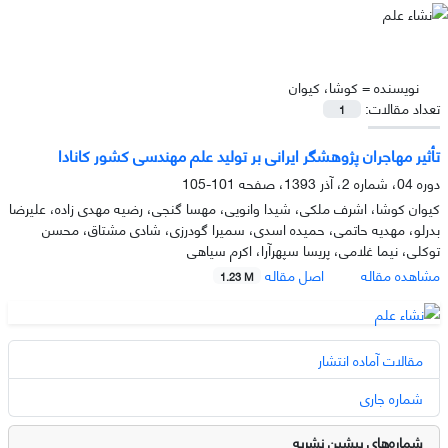
نویسنده =
کوشا، کیوان
تعداد مقالات:
1
تأثیر مهاجران پژوهشگر ایرانی بر تولید علم مهندسی کشور کانادا
دوره 04، شماره 2، آذر 1393، صفحه
101-105
کیوان کوشا، اشرف ملکی، شیدا وانویی، مهسا گنجی، رضیه مهدی زاده، علیرضا
بدرلو، مهدیه حاتمی، حمیده اسدی، سمیرا گودرزی، شادی مشتاق، محسن
توکلی، نیما غلامی، پریسا سپهرآرا، اکرم سیاهی
مشاهده مقاله
اصل مقاله
1.23 M
مقالات آماده انتشار
شماره جاری
شماره‌های پیشین نشریه