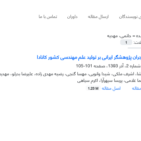
ی نویسندگان
ارسال مقاله
داوران
تماس با ما
ده =
حاتمی، مهدیه
لات:
1
جران پژوهشگر ایرانی بر تولید علم مهندسی کشور کانادا
101-105
ا، اشرف ملکی، شیدا وانویی، مهسا گنجی، رضیه مهدی زاده، علیرضا بدرلو، مهد
ما غلامی، پریسا سپهرآرا، اکرم سیاهی
قاله
اصل مقاله
1.23 M