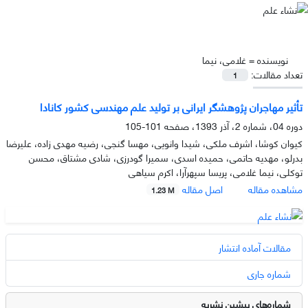
نویسنده =
غلامی، نیما
تعداد مقالات:
1
تأثیر مهاجران پژوهشگر ایرانی بر تولید علم مهندسی کشور کانادا
دوره 04، شماره 2، آذر 1393، صفحه
101-105
کیوان کوشا، اشرف ملکی، شیدا وانویی، مهسا گنجی، رضیه مهدی زاده، علیرضا
بدرلو، مهدیه حاتمی، حمیده اسدی، سمیرا گودرزی، شادی مشتاق، محسن
توکلی، نیما غلامی، پریسا سپهرآرا، اکرم سیاهی
مشاهده مقاله
اصل مقاله
1.23 M
مقالات آماده انتشار
شماره جاری
شماره‌های پیشین نشریه