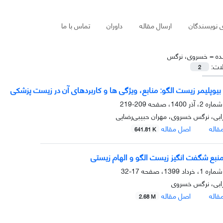
ی نویسندگان
ارسال مقاله
داوران
تماس با ما
ده =
خسروی، نرگس
لات:
2
 بیوپلیمر زیست الگو: منابع، ویژگی ها و کاربردهای آن در زیست پزشکی
209-219
بی، نرگس خسروی، مهران حبیبی‌رضایی
قاله
اصل مقاله
641.81 K
بع شگفت­ انگیز زیست­ الگو و الهام­ زیستی
17-32
بی، نرگس خسروی
قاله
اصل مقاله
2.68 M