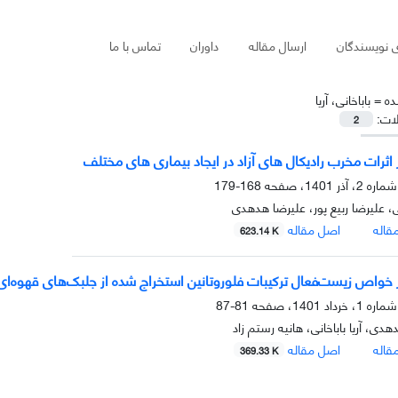
ی نویسندگان
ارسال مقاله
داوران
تماس با ما
ده =
باباخانی، آریا
لات:
2
 اثرات مخرب رادیکال های آزاد در ایجاد بیماری های مختلف
168-179
انی، علیرضا ربیع پور، علیرضا هدهدی
قاله
اصل مقاله
623.14 K
 خواص زیست‌فعال ترکیبات فلوروتانین‌ استخراج شده از جلبک‌های قهوه‌ای 
81-87
دی، آریا باباخانی، هانیه رستم زاد
قاله
اصل مقاله
369.33 K