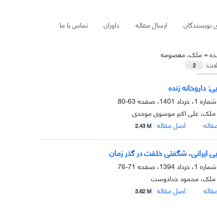
ی نویسندگان
ارسال مقاله
داوران
تماس با ما
ده =
ملک، معصومه
لات:
2
: داروخانه زنده
63-80
لک، علی اکبر موسوی موحدی
قاله
اصل مقاله
2.43 M
ی ایرانی، شگفتی خلقت در گذر زمان
71-76
ملک، محمود خدادوست
قاله
اصل مقاله
3.62 M