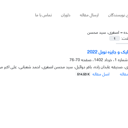
ی نویسندگان
ارسال مقاله
داوران
تماس با ما
ده =
اصغری، سید محسن
لات:
1
 و جایزه نوبل 2022
70-76
ی، صدیقه عابدان زاده، باقر دوائیل، سید محسن اصغری، احمد شعبانی، علی اکبر
قاله
اصل مقاله
514.53 K