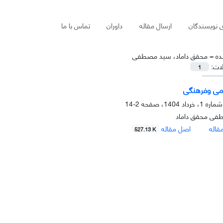
ی نویسندگان
ارسال مقاله
داوران
تماس با ما
ده =
محقق داماد، سید مصطفی
لات:
1
ی وفرهنگی
2-14
فی محقق داماد
قاله
اصل مقاله
527.13 K