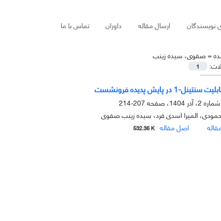
ی نویسندگان
ارسال مقاله
داوران
تماس با ما
ده =
صفوی، سیده زینب
لات:
1
ینل-1 در پایش پدیده فرونشست
207-214
حمودی، المیرا اسدی فرد، سیده زینب صفوی
قاله
اصل مقاله
532.36 K