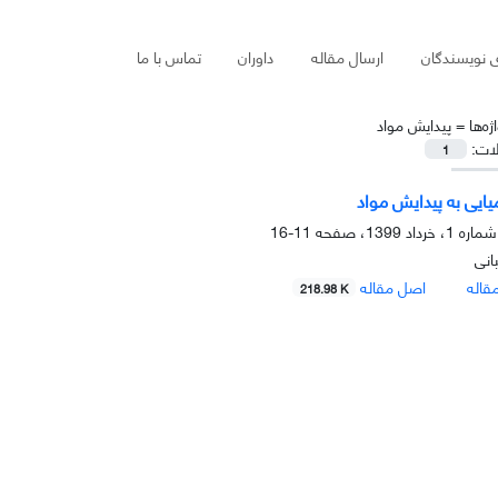
ی نویسندگان
ارسال مقاله
داوران
تماس با ما
ژه‌ها =
پیدایش مواد
لات:
1
یایی به پیدایش مواد
11-16
انی
قاله
اصل مقاله
218.98 K