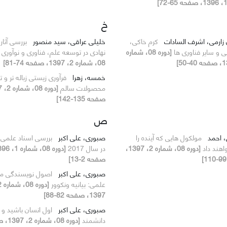
خ
 زارمی، اشرف السادات
کرم خاکی،
خلیلی عراقی، سید منصور
بررسی آثار
یی و سایر فناوری ها
[دوره 08، شماره
نهادی در توسعه علم، فناوری و نوآوری
08، شماره 2، 1397، صفحه 74-81]
خمسه، زهرا
فرآوری زیستی زباله تر و ت
محصولات سالم
صفحه 135-142]
ص
، احمد
مولکول هایی که آینده را
صبوری، علی اکبر
بررسی اسناد علمی ا
واهند داد
[دوره 08، شماره 2، 1397،
در سال 2017
صفحه 2-13]
صبوری، علی اکبر
اصول نویسندگی مق
علمی: بیانیه ونکوور
1397، صفحه 82-88]
صبوری، علی اکبر
اول انسان باشید و 
دانشمند
[دوره 08، 