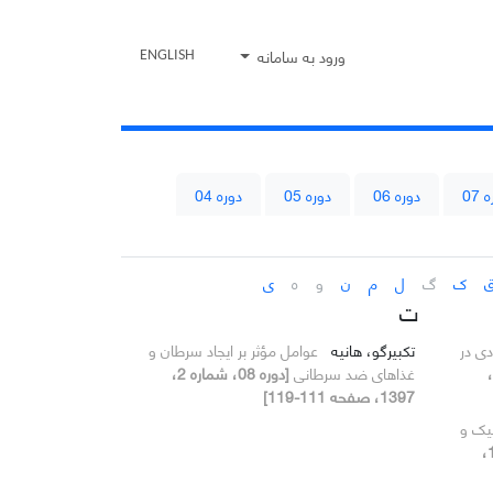
ورود به سامانه
ENGLISH
 07
دوره 06
دوره 05
دوره 04
ک
گ
ل
م
ن
و
ه
ی
ت
دی در
تکبیرگو، هانیه
عوامل مؤثر بر ایجاد سرطان و
[دوره 08،
غذاهای ضد سرطانی
[دوره 08، شماره 2،
1397، صفحه 111-119]
تیک و
[دوره 08، شماره 1، 1396،