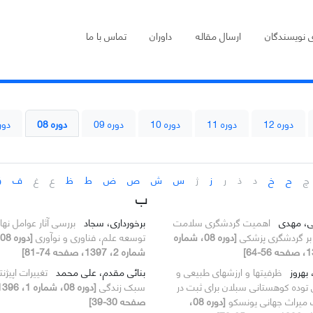
ی نویسندگان
ارسال مقاله
داوران
تماس با ما
دوره 12
دوره 11
دوره 10
دوره 09
دوره 08
دوره
چ
ح
خ
د
ذ
ر
ز
ژ
س
ش
ص
ض
ط
ظ
ع
غ
ف
ق
ب
می، مهدی
اهمیت گردشگری سلامت
برخورداری، سجاد
بررسی آثار عوامل نها
د بر گردشگری پزشکی
[دوره 08، شماره
توسعه علم، فناوری و نوآوری
شماره 2، 1397، صفحه 74-81]
بهروز
ظرفیتها و ارزشهای طبیعی و
بنائی مقدم، علی محمد
تغییرات اپیژن
توده کوهستانی سبلان برای ثبت در
سبک زندگی
میراث جهانی یونسکو
[دوره 08،
صفحه 30-39]