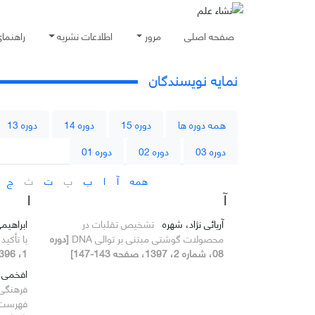
صفحه اصلی
مرور
اطلاعات نشریه
راهنما
نمایه نویسندگان
همه دوره ها
دوره 15
دوره 14
دوره 13
دوره 03
دوره 02
دوره 01
همه
آ
ا
ب
پ
ت
ث
ج
آ
ا
آریائی نژاد، شهره
تشخیص تقلبات در
ابراهی
محصولات گوشتی مبتنی بر توالی DNA
[دوره
با تأکی
08، شماره 2، 1397، صفحه 143-147]
1، 1396، صفحه 56-64]
افخمی، 
فرهنگی 
فهرست 