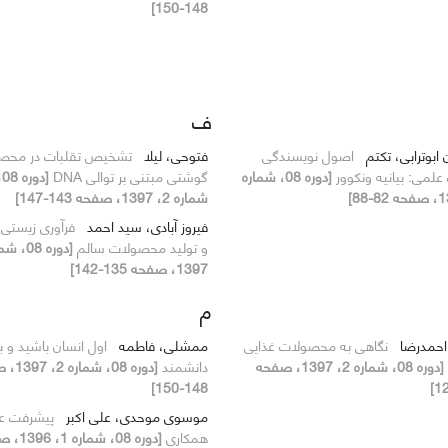
148-150]
ف
 ابوترابی، تکتم
اصول نویسندگی
فتوحی، لیلا
تشخیص تقلبات در محص
علمی: بیانیه ونکوور
[دوره 08، شماره
گوشتی مبتنی بر توالی DNA
[دور
شماره 2، 1397، صفحه 143-147]
فیروز آبادی، سید احمد
فرآوری زیستی زب
و تولید محصولات سالم
1397، صفحه 135-142]
م
 احمدرضا
نگاهی به محصولات غذایی
ممشلی، فاطمه
اول انسان باشید و ب
[دوره 08، شماره 2، 1397، صفحه
دانشمند
[دوره 08، 
148-150]
موسوی موحدی، علی اکبر
پیشرفت عل
همکاری
[دوره 08، شما