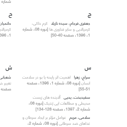
شماره 1، 1396، صفحه 65-72]
ج
ح
جعفری فرجام، سیده نازیلا
کرم خاکی،
حاتمیان
کرمپالایی و سایر فناوری ها
[دوره 08، شماره
کرمپالا
1، 1396، صفحه 40-50]
1، 1396، صفحه 40-50]
س
ش
سراج، زهرا
اهمیت اثر رایحه یا بو در سلامت
شعبانی
انسان
[دوره 08، شماره 1، 1396، صفحه
تغییر خ
51-55]
صفحه 99-110]
سفیدبخت، یحیی
آلاینده های زیست
محیطی و مطالعات اپی ژنتیک
[دوره 08،
شماره 2، 1397، صفحه 128-134]
سلامی، مریم
عوامل مؤثر بر ایجاد سرطان و
غذاهای ضد سرطانی
[دوره 08، شماره 2،