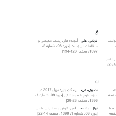
ق
ولات
قربانی، علی
آلاینده های زیست محیطی و
ه 08،
مطالعات اپی ژنتیک
[دوره 08، شماره 2،
1397، صفحه 128-134]
اله تر
[دوره 08، شماره 2،
ن
عد
نصیری، فرید
برندگان جایزه نوبل 2017 در
شماره 2، 1397، صفحه
حوزه علوم پایه و پزشکی
[دوره 08، شماره 1،
1396، صفحه 23-29]
م با
نهال، ارشمید
آیین نگارش و سخنرانی علمی
ره 1، 1396، صفحه
[دوره 08، شماره 1، 1396، صفحه 14-22]