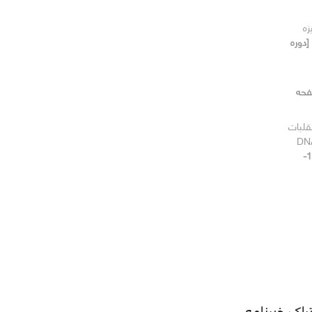
زه
[دوره
 2، 1397، صفحه
لبات
[دوره 08، شماره 2، 1397، صفحه 143-
راک خبرنامه