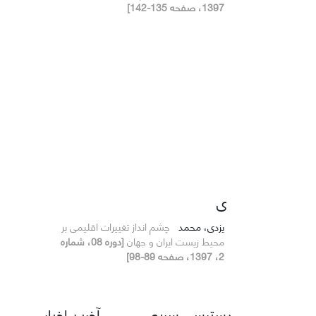
1397، صفحه 135-142]
ی
یزدی، محمد
چشم انداز تغییرات اقلیمی بر
محیط زیست ایران و جهان
[دوره 08، شماره
2، 1397، صفحه 89-98]
دسترسی سریع
آخرین اخبار