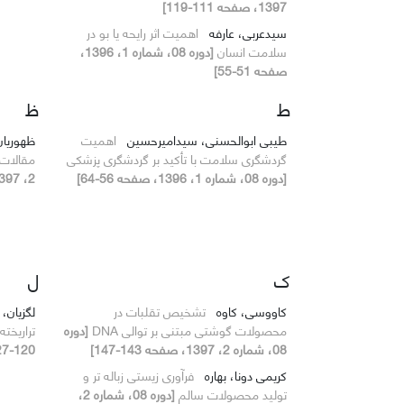
1397، صفحه 111-119]
سیدعربی، عارفه
اهمیت اثر رایحه یا بو در
سلامت انسان
[دوره 08، شماره 1، 1396،
صفحه 51-55]
ط
ظ
طیبی ابوالحسنی، سیدامیرحسین
اهمیت
ظهوریان
گردشگری سلامت با تأکید بر گردشگری پزشکی
مقالات 
[دوره 08، شماره 1، 1396، صفحه 56-64]
2، 1397، صفحه 82-88]
ک
ل
کاووسی، کاوه
تشخیص تقلبات در
لگزیان،
محصولات گوشتی مبتنی بر توالی DNA
[دوره
تراریخته
08، شماره 2، 1397، صفحه 143-147]
120-127]
کریمی دونا، بهاره
فرآوری زیستی زباله تر و
تولید محصولات سالم
[دوره 08، شماره 2،