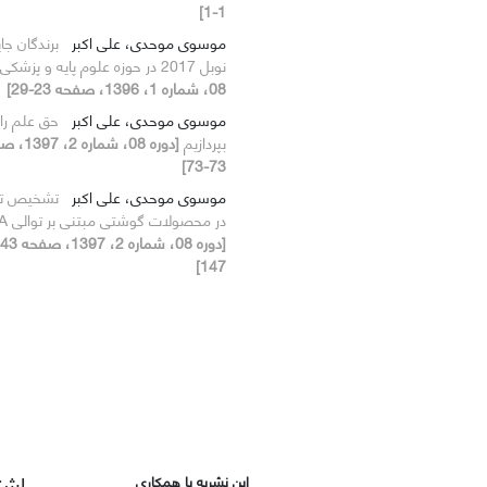
1-1]
موسوی موحدی، علی اکبر
برندگان جای
نوبل 2017 در حوزه علوم پایه و پزشکی
08، شماره 1، 1396، صفحه 23-29]
موسوی موحدی، علی اکبر
حق علم را
بپردازیم
[دوره 08، شماره
73-73]
موسوی موحدی، علی اکبر
تشخیص تق
در محصولات گوشتی مبتنی بر توالی DNA
147]
اشت
این نشریه با همکاری