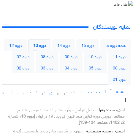
نمایه نویسندگان
همه دوره ها
دوره 15
دوره 14
دوره 13
دوره 12
دوره 11
دوره 10
دوره 09
دوره 08
دوره 07
دوره 06
دوره 05
دوره 04
دوره 03
دوره 02
دوره 01
همه
آ
ا
ب
پ
ت
ث
ج
چ
ح
خ
د
ذ
ر
ز
ژ
س
ا
اجاق، سیده زهرا
تحلیل عوامل موثر بر نقش اعتماد عمومی به علم:
مطالعه موردی دوره آغازین همه‌گیری کووید ـ 19 در ایران
[دوره 13، شماره
2، 1402، صفحه 134-139]
احمدی، سیده معصومه
مروری بر شاخص‌های جدید علم‌سنجی
[دوره