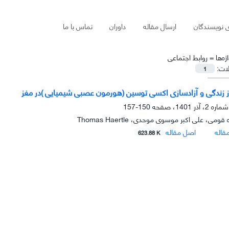
ی نویسندگان
ارسال مقاله
داوران
تماس با ما
ژه‌ها =
روابط اجتماعی
لات:
1
 زندگی و آزادسازی اکسی توسین (هورمون عصبی شیمیایی )در مغز
150-157
می، علی اکبر موسوی موحدی، Thomas Haertle
قاله
اصل مقاله
623.88 K