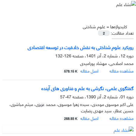
کلیدواژه‌ها =
علوم شناختی
تعداد مقالات:
2
رویکرد علوم شناختی به نقش خلاقیت در توسعه اقتصادی
دوره 12، شماره 2، آذر 1401، صفحه
126-132
محمد اصلاحی، مهشاد پورامیدی
مشاهده مقاله
اصل مقاله
578.15 K
گفتگوى علمى، نگرشى به علم و فناورى هاى آینده
دوره 01، شماره 2، آذر 1390، صفحه
47-57
علی اکبر موسوی موحدی، سیده زهرا موسوی، محمد عزیزی، میثم مباشری،
حسین عطار، سید مهدی رضایت
مشاهده مقاله
اصل مقاله
268.93 K