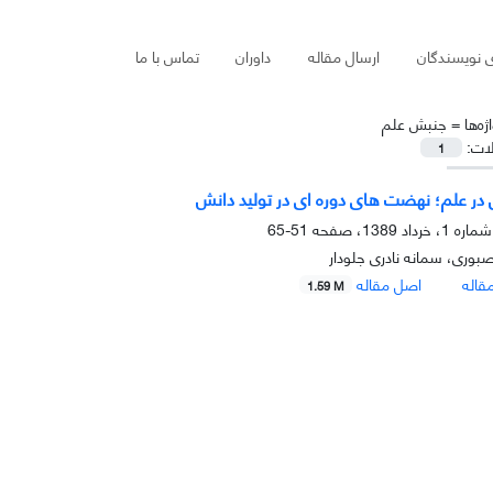
ی نویسندگان
ارسال مقاله
داوران
تماس با ما
ژه‌ها =
جنبش علم
لات:
1
ر علم؛ نهضت هاى دوره اى در تولید دانش
51-65
صبوری، سمانه نادرى جلودار
قاله
اصل مقاله
1.59 M