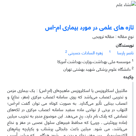
تازه های علمی در مورد بیماری ام-اس
نوع مقاله : مقاله ترویجی
نویسندگان
2
1
ناصر پارسا
زهره السادات حسینی
1
موسسه ملی بهداشت،وزارت بهداشت آمریکا
2
دانشگاه علوم پزشکی شهید بهشتی تهران
چکیده
مالتیپل اسکلروزیس یا اسکلروزیس ماهیچه‌‎ای (ام-اس) : یک بیماری مزمن
و تخریبی اعصاب می‌باشد که روی سامانه اعصاب مرکزی (مغز، نخاع) و
اعصاب بینایی تأثیر می‌گذارد. به صورت کوتاه می توان گفت ام-اس؛
التهاب در برخی از نواحی ماده سفید سامانه اعصاب مرکزی در لکه‌های
تصادفی که پلاک نام دارد، رخ می‌دهد. این موضوع منجر به تخریب میلین
(ماده پروتئینی ـ چربی) که محافظ فیبرهای سلول عصبی در مغز و نخاع
می‌باشد، می شود. میلین باعث جابجائی پرشتاب و یکپارچه پیام‌های
الکتروشیمیایی بین مغز، نخاع و بدن می شود هنگامی که میلین آسیب