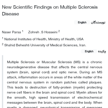
New Scientific Findings on Multiple Sclerosis
Disease
نویسندگان
English
1
2
Naser Parsa
Zohreh .S Hosseini
1
National Institutes of Health, Ministry of Health, USA
2
Shahid Beheshti University of Medical Sciences, Iran.
چکیده
English
Multiple Sclerosis or Muscular Sclerosis (MS) is a chronic
neurodegenerative disease that affects the central nervous
system (brain, spinal cord) and optic nerve. During an MS
attack, inflammation occurs in areas of the white matter of the
central nervous system in random patches called plaques.
This leads to destruction of fatty-protein (myelin) protecting
nerve cell fibers in the brain and spinal cord. Myelin allows for
the smooth, high speed transmission of electrochemical
messages between the brain, spinal cord and the body. When
myelin is damaged, neurological transmission of messages