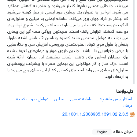
می‌بیند، جابجائی عصبی پیام‌ها کندتر می‌شود و منجر به کاهش عملکرد
می شود. ام-اس به عنوان یک بیماری خود ایمنی در نظر گرفته می‌شود
که بیشتر در افراد جوان بروز می‌کند. سامانه ایمنی به میلین و سلول‌های
الیگو دندروسیت‌ها که میلین را می‌سازند، حمله می‌کنند. شیوع ام-اس در
دو دهه گذشته افزایش یافته است. جدیدترین ویژگی همه گیر این بیماری
می تواند به عوامل محیطی مانند کمبود ویتامین D، تابش اشعه ماوراء
بنفش با طول موج کوتاه، عفونت‌های ویروسی، افزایش سن و مکان‌هایی
با عرض جغرافیایی بالا باشد. چندین داروی موثر و درمان‌های تعریف شده
برای بیماران ام-اس برای کاهش شتاب پیشرفت این بیماری ارائه شده
است. درک ساز و کار مولکولی این بیماری همراه با پیشرفت پژوهشهای
سلول‌‎های بنیادی می‌تواند امید برای کسانی که از این بیماری رنج می‌برند را
به ارمغان آورد.
کلیدواژه‌ها
اسکلروزیس ماهیچه
سامانه عصبی
میلین
عوامل تخریب کننده
درمان
20.1001.1.2008935.1391.02.2.3.5
عنوان مقاله
English