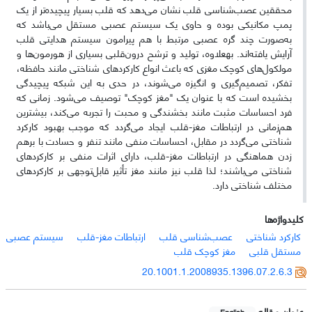
محققین عصب‌شناسی قلب نشان می‌دهد که قلب بسیار پیچیده‌تر از یک
پمپ مکانیکی بوده و حاوی یک سیستم عصبی مستقل می‌باشد که
به‌صورت چند گره عصبی مرتبط با هم پیرامون سیستم هدایتی قلب
آرایش یافته‌اند. به­علاوه، تولید و ترشح درون‌قلبی بسیاری از هورمون‌ها و
مولکول‌های کوچک مغزی که باعث انواع کارکردهای شناختی مانند حافظه،
تفکر، تصمیم‌گیری و انگیزه می‌شوند، در حدی به این شبکه پیچیدگی
بخشیده است که با عنوان یک "مغز کوچک" توصیف می‌شود. زمانی که
فرد احساسات مثبت مانند بخشندگی و محبت را تجربه می‌کند، بیشترین
هم‌زمانی در ارتباطات مغز-قلب ایجاد می‌گردد که موجب بهبود کارکرد
شناختی می‌گردد در مقابل، احساسات منفی مانند تنفر و حسادت با برهم
زدن هماهنگی در ارتباطات مغز-قلب، دارای اثرات منفی بر کارکردهای
شناختی می‌باشند؛ لذا قلب نیز مانند مغز تأثیر قابل‌توجهی بر کارکردهای
مختلف شناختی دارد.
کلیدواژه‌ها
کارکرد شناختی
عصب‌شناسی قلب
ارتباطات مغز-قلب
سیستم عصبی
مستقل قلبی
مغز کوچک قلب
20.1001.1.2008935.1396.07.2.6.3
عنوان مقاله