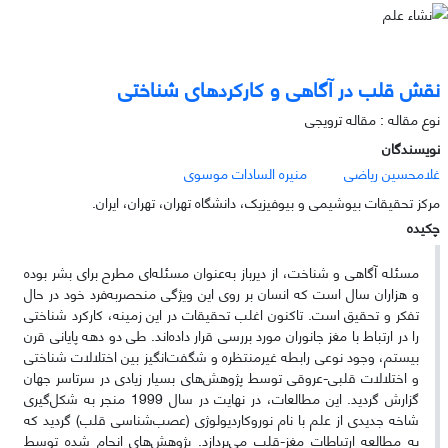
نقش قلب در آگاهی و کارکردهای شناختی
نوع مقاله : مقاله ترویجی
نویسندگان
غلامحسین ریاضی
منیره السادات موسوی
مرکز تحقیقات بیوشیمی و بیوفیزیک، دانشگاه تهران، تهران، ایران.
چکیده
مسئله آگاهی و شناخت، از دیرباز به‌عنوان مسئله‌ای مطرح برای بشر بوده
و هزاران سال است که انسان بر روی این ویژگی منحصربه‌فرد خود در حال
تفکر و تحقیق است. تاکنون اغلب تحقیقات در این زمینه، کارکرد شناختی
را در ارتباط با مغز جانوران مورد بررسی قرار داده‌اند. طی دو دهه پایانی قرن
بیستم، وجود نوعی رابطه غیرمنتظره و شگفت‌انگیز بین اختلالات شناختی
و اختلالات قلبی-عروقی توسط پژوهش‌های بسیار زیادی در سرتاسر جهان
گزارش گردید. این مطالعات، در نهایت در سال 1999 منجر به شکل‌گیری
شاخه جدیدی از علم با نام نوروکاردیولوژی (عصب‌شناسی قلب) گردید که
به مطالعه ارتباطات مغز-قلب می‌پردازد. پژوهش‌های انجام شده توسط