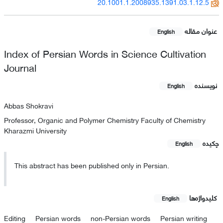
20.1001.1.2008935.1391.03.1.12.5
عنوان مقاله
English
Index of Persian Words in Science Cultivation
Journal
نویسنده
English
Abbas Shokravi
Professor, Organic and Polymer Chemistry Faculty of Chemistry
Kharazmi University
چکیده
English
This abstract has been published only in Persian.
کلیدواژه‌ها
English
Editing
Persian words
non-Persian words
Persian writing