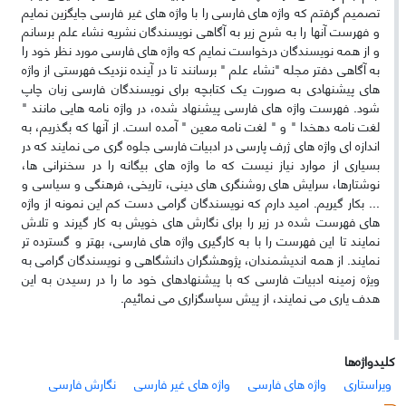
تصمیم گرفتم که واژه های فارسی را با واژه های غیر فارسی جایگزین نمایم
و فهرست آنها را به شرح زیر به آگاهی نویسندگان نشریه نشاء علم برسانم
و از همه نویسندگان درخواست نمایم که واژه های فارسی مورد نظر خود را
به آگاهی دفتر مجله "نشاء علم " برسانند تا در آینده نزدیک فهرستی از واژه
های پیشنهادی به صورت یک کتابچه برای نویسندگان فارسی زبان چاپ
شود. فهرست واژه های فارسی پیشنهاد شده، در واژه نامه هایی مانند "
لغت نامه دهخدا " و " لغت نامه معین " آمده است. از آنها که بگذریم، به
اندازه ای واژه های ژرف پارسی در ادبیات فارسی جلوه گری می نمایند که در
بسیاری از موارد نیاز نیست که ما واژه های بیگانه را در سخنرانی ها،
نوشتارها، سرایش های روشنگری های دینی، تاریخی، فرهنگی و سیاسی و
... بکار گیریم. امید دارم که نویسندگان گرامی دست کم این نمونه از واژه
های فهرست شده در زیر را برای نگارش های خویش به کار گیرند و تلاش
نمایند تا این فهرست را با به کارگیری واژه های فارسی، بهتر و گسترده تر
نمایند. از همه اندیشمندان، پژوهشگران دانشگاهی و نویسندگان گرامی به
ویژه زمینه ادبیات فارسی که با پیشنهادهای خود ما را در رسیدن به این
هدف یاری می نمایند، از پیش سپاسگزاری می نمائیم.
کلیدواژه‌ها
ویراستاری
واژه های فارسی
واژه های غیر فارسی
نگارش فارسی