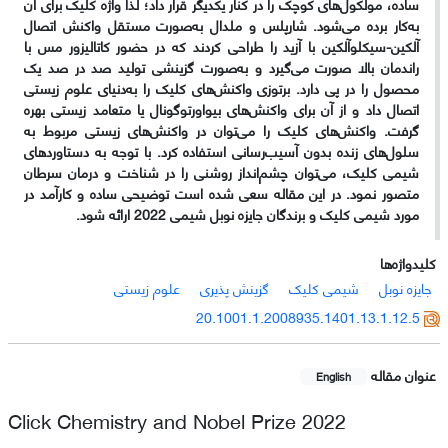
ساده، مولکول‌های کوچک را در کنار یکدیگر قرار داد؛ لذا واژه کلیک برای آن
به‌کار برده می‌شود. شارپلس و ملدال به‌صورت مستقل واکنش اتصال
آلکین-سیکلوآلکین با آزید را طراحی کردند که در حضور کاتالیزور مس با
راندمان بالا صورت می‌گیرد و به‌صورت گزینشی تولید صد در صد یک
محصول را در پی دارد. برتوزی واکنش‌های کلیک را به‌دنیای علوم زیستی
اتصال داد و از آن برای واکنش‌های بیواورتوگونال یا متعامد زیستی بهره
گرفت. واکنش‌های کلیک را می‌توان در واکنش‌های زیستی مربوط به
سلول‌های زنده بدون آسیب‌رسانی استفاده کرد. با توجه به دستاوردهای
شیمی کلیک، می‌توان چشم‌انداز روشنی را در شناخت و درمان سرطان
متصور نمود. در این مقاله سعی شده است توضیحی ساده و کارآمد در
مورد شیمی کلیک و برندگان جایزه نوبل شیمی 2022 ارائه شود.
کلیدواژه‌ها
جایزه نوبل
شیمی کلیک
گزینش پذیری
علوم زیستی
20.1001.1.2008935.1401.13.1.12.5
عنوان مقاله
English
Click Chemistry and Nobel Prize 2022