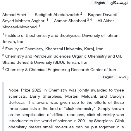
نویسندگان
English
1
2
1
Ahmad Amiri
Sedigheh Abedanzadeh
Bagher Davaeil
1
3
4
Seyed Mohsen Asghari
Ahmad Shaabani
Ali Akbar
1
Moosavi-Movahedi
1
Institute of Biochemistry and Biophysics, University of Tehran,
Tehran, Iran
2
Faculty of Chemistry, Kharazmi University, Karaj, Iran
3
Chemistry and Petroleum Sciences Organic Chemistry and Oil.
Shahid Beheshti University (SBU), Tehran, Iran
4
Chemistry & Chemical Engineering Research Center of Iran.
چکیده
English
Nobel Prize 2022 in Chemistry was jointly awarded to three
scientists, Barry Sharpless, Morten Meldahl, and Carolyn
Bertozzi. This award was given due to the efforts of these
three scientists in the field of "click chemistry". Simply known
as the simplification of difficult reactions, click chemistry was
introduced to the world of science in 2001 by Sharpless. Click
chemistry means small molecules can be put together in a