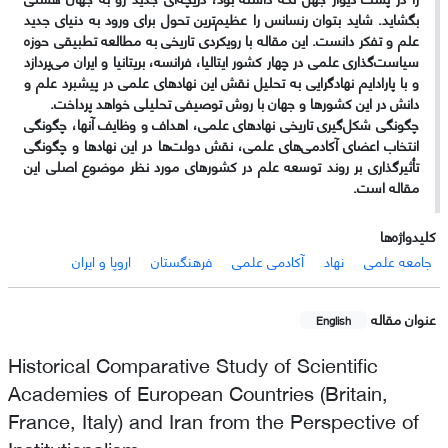
بگشاید. شاید بتوان رنسانس را عظیم‌ترین تحول برای ورود به دنیای جدید
علم و تفکر دانست. این مقاله با رویکردی تاریخی به مطالعه تطبیقی حوزه
سیاست‌گذاری علمی در چهار کشور ایتالیا، فرانسه، بریتانیا و ایران می‌پردازد
و با پارادایم نهادگرایی به تحلیل نقش این نهادهای علمی در پیشبرد علم و
دانش در این کشورها و جهان با روش توصیفی تحلیلی خواهد پرداخت.
چگونگی شکل‌گیری تاریخی نهادهای علمی، اهداف و وظایف آنها، چگونگی
انتخاب اعضای آکادمی‌های علمی، نقش دولت‌ها در این نهادها و چگونگی
تأثیرگذاری بر روند توسعه علم در کشورهای مورد نظر موضوع اصلی این
مقاله است.
کلیدواژه‌ها
جامعه علمی
نهاد
آکادمی علمی
فرهنگستان
اروپا و ایران
عنوان مقاله
English
Historical Comparative Study of Scientific
Academies of European Countries (Britain,
France, Italy) and Iran from the Perspective of
Institutionalism