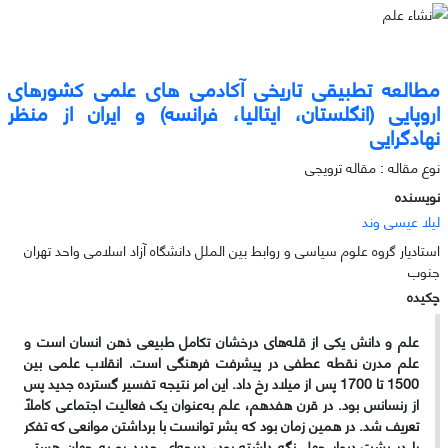
مطالعه تطبیقی تاریخی آکادمی های علمی کشورهای
اروپایی (انگلستان، ایتالیا، فرانسه) و ایران از منظر
نهادگرایی
نوع مقاله : مقاله ترویجی
نویسنده
لیلا عیسی وند
استادیار گروه علوم سیاسی و روابط بین الملل دانشگاه آزاد اسلامی واحد تهران
جنوب
چکیده
علم و دانش یکی از قله‌های درخشان تکامل طبیعی ذهن انسان است و
علم مدرن نقطه عطفی در پیشرفت فرهنگی است. انقلاب علمی بین
1500 تا 1700 پس از میلاد رخ داد. این امر نتیجه تفسیر گسترده جدید پس
از رنسانس بود. در قرن هفدهم، علم به‌عنوان یک فعالیت اجتماعی کاملاً
تعریف شد. در همین زمان بود که بشر توانست با برداشتن موانعی که تفکر
را در پشت دیوار جهل نگه داشته بود، دریچه‌ای جدید رو به جهان هستی