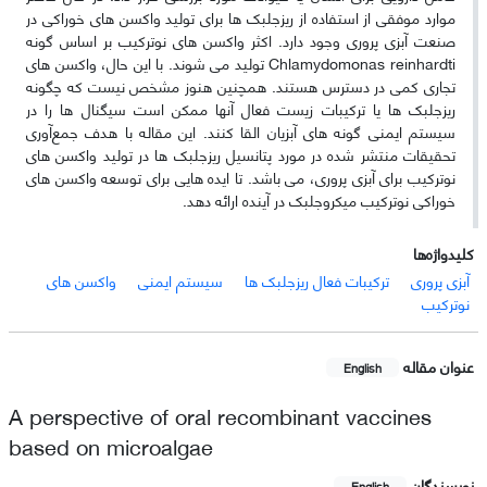
موارد موفقی از استفاده از ریزجلبک ها برای تولید واکسن های خوراکی در
صنعت آبزی پروری وجود دارد. اکثر واکسن های نوترکیب بر اساس گونه
Chlamydomonas reinhardti تولید می شوند. با این حال، واکسن های
تجاری کمی در دسترس هستند. همچنین هنوز مشخص نیست که چگونه
ریزجلبک ها یا ترکیبات زیست فعال آنها ممکن است سیگنال ها را در
سیستم ایمنی گونه های آبزیان القا کنند. این مقاله با هدف جمع‌آوری
تحقیقات منتشر شده در مورد پتانسیل ریزجلبک ها در تولید واکسن های
نوترکیب برای آبزی پروری، می باشد. تا ایده هایی برای توسعه واکسن های
خوراکی نوترکیب میکروجلبک در آینده ارائه دهد.
کلیدواژه‌ها
آبزی پروری
ترکیبات فعال ریزجلبک ها
سیستم ایمنی
واکسن های
نوترکیب
عنوان مقاله
English
A perspective of oral recombinant vaccines
based on microalgae
نویسندگان
English