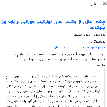
چشم اندازی از واکسن های نوترکیب خوراکی بر پایه ریز
جلبک ها
نوع مقاله : مقاله ترویجی
نویسندگان
مهرناز شیرمحمدی
فرحناز کیان ارثی
پژوهشکده آبزی پروری آب های جنوب کشور، موسسه تحقیقات علوم شیلاتی
کشور، سازمان تحقیقات، آموزش و ترویج کشاورزی، اهواز، ایران
چکیده
در دهه های اخیر، بیوتکنولوژی ریزجلبکی به یکی از با ارزش ترین منابع
افزودنی های کاربردی خوراک تبدیل شده است. بسیاری از ریزجلبک ها در
آبزی پروری سودمند در نظر گرفته شده اند، زیرا به عنوان مکمل های غذایی
توانایی های تقویت ایمنی، مقاومت در برابر بیماری های عفونی و تحمل به
استرس های محیطی را افزایش می دهند و برخی از آنها غیر سمی و سرشار
از آنتی اکسیدان می باشند، به طوری که می توان آنها را به عنوان یک
حامل دارویی برای انسان یا حیوانات مورد بررسی قرار داد. در حال حاضر