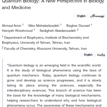
Quantum Biology: A New Perspective in Biology
and Medicine
نویسندگان
English
1
1
1
Ahmad Amiri
Niku Mohebalizadeh
Bagher Davaeil
1
2
Haniyeh Khoshnoud
Sedigheh Abedanzadeh
1
Department of Biophysics, Institute of Biochemistry and
Biophysics, University of Tehran, Tehran, Iran
2
Faculty of Chemistry, Kharazmi University, Tehran, Iran
چکیده
English
"Quantum biology is an emerging field in the scientific world.
It is the study of biological phenomena using the laws of
quantum mechanics. Today, quantum biology continues to
grow and develop as science progresses, and it is slowly
taking its place among the sciences, especially the
interdisciplinary sciences. This branch of science has been
the basis for the knowledge of many biological mechanisms,
helping researchers to understand why and how biological
phenomena occur. The awareness of these mechanisms and