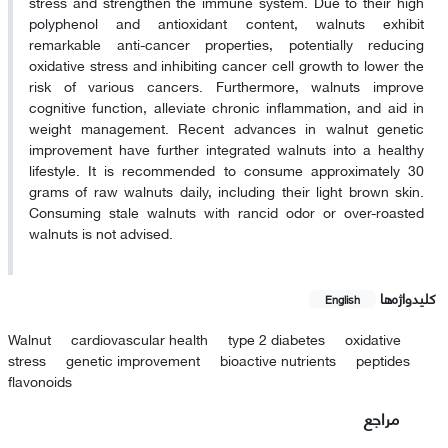
stress and strengthen the immune system. Due to their high
polyphenol and antioxidant content, walnuts exhibit
remarkable anti-cancer properties, potentially reducing
oxidative stress and inhibiting cancer cell growth to lower the
risk of various cancers. Furthermore, walnuts improve
cognitive function, alleviate chronic inflammation, and aid in
weight management. Recent advances in walnut genetic
improvement have further integrated walnuts into a healthy
lifestyle. It is recommended to consume approximately 30
grams of raw walnuts daily, including their light brown skin.
Consuming stale walnuts with rancid odor or over-roasted
walnuts is not advised.
کلیدواژه‌ها
English
Walnut
cardiovascular health
type 2 diabetes
oxidative
stress
genetic improvement
bioactive nutrients
peptides
flavonoids
مراجع