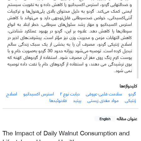
و ضدالتهابی گردو، استرس اکسیداتیو را کاهش داده و به تقویت سیستم
ایمنی کمک می‌کند. گردو به دلیل محتوای بالای پلی‌فنول‌ها و ترکیبات
آنتی‌اکسیدانی، خواص ضدسرطانی قابل‌توجهی دارد و می‌تواند با کاهش
استرس اکسیداتیو و مهار رشد سلول‌های سرطانی، خطر ابتلا به انواع
سرطان‌ها را کاهش دهد. علاوه بر این، گردو در بهبود عملکرد شناختی،
کاهش التهابات مزمن و مدیریت وزن نیز مؤثر است. پیشرفت‌های اخیر در
اصلاح ژنتیکی گردو، مصرف آن را به بخشی از یک سبک زندگی سالم
تبدیل کرده است. توصیه می‌شود روزانه حدود 30 گردو به‌صورت خام و با
پوست کرم رنگ روی مغز آن مصرف شود. استفاده از گردوهای کهنه که
بوی ترشیدگی می دهند، و استفاده از گردوهای خام یا تفت داده توصیه
نمی شود.
کلیدواژه‌ها
گردو
سلامت قلبی-عروقی
دیابت نوع ۲
استرس اکسیداتیو
اصلاح
ژنتیکی
مواد مغذی زیستی
پپتید
فلانوئیدها
عنوان مقاله
English
The Impact of Daily Walnut Consumption and