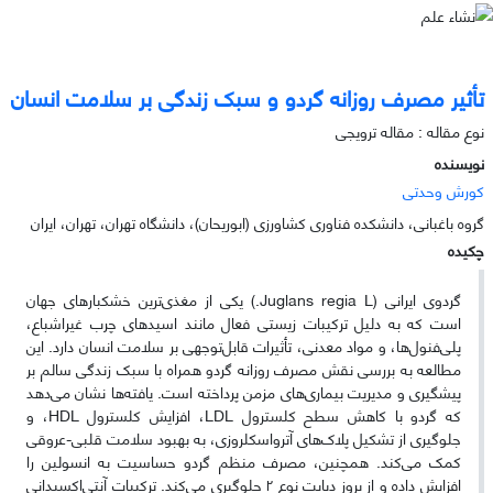
تأثیر مصرف روزانه گردو و سبک زندگی بر سلامت انسان
نوع مقاله : مقاله ترویجی
نویسنده
کورش وحدتی
گروه باغبانی، دانشکده فناوری کشاورزی (ابوریحان)، دانشگاه تهران، تهران، ایران
چکیده
گردوی ایرانی (Juglans regia L.) یکی از مغذی‌ترین خشکبارهای جهان
است که به دلیل ترکیبات زیستی فعال مانند اسیدهای چرب غیراشباع،
پلی‌فنول‌ها، و مواد معدنی، تأثیرات قابل‌توجهی بر سلامت انسان دارد. این
مطالعه به بررسی نقش مصرف روزانه گردو همراه با سبک زندگی سالم بر
پیشگیری و مدیریت بیماری‌های مزمن پرداخته است. یافته‌ها نشان می‌دهد
که گردو با کاهش سطح کلسترول LDL، افزایش کلسترول HDL، و
جلوگیری از تشکیل پلاک‌های آترواسکلروزی، به بهبود سلامت قلبی-عروقی
کمک می‌کند. همچنین، مصرف منظم گردو حساسیت به انسولین را
افزایش داده و از بروز دیابت نوع ۲ جلوگیری می‌کند. ترکیبات آنتی‌اکسیدانی