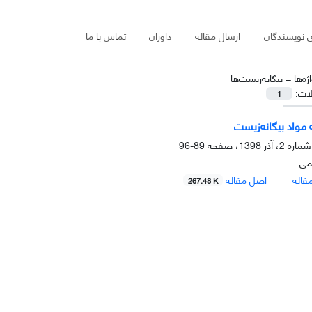
ی نویسندگان
ارسال مقاله
داوران
تماس با ما
ژه‌ها =
ﺑﯿﮕﺎﻧﻪزﯾﺴﺖها
لات:
1
 مواد بیگانه‌زیست
89-96
می
قاله
اصل مقاله
267.48 K