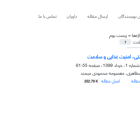
ی نویسندگان
ارسال مقاله
داوران
تماس با ما
ژه‌ها =
زیست بوم
لات:
1
تی، امنیت غذایی و سلامت
55-61
ظاهری، معصومه محمودی میمند
قاله
اصل مقاله
252.79 K