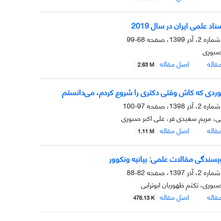
اد علمی ایران در سال 2019
68-99
صبوری
قاله
اصل مقاله
2.63 M
دی که کاش وقتی دکتری را شروع کردم، می‌دانستم
97-100
ی، مریم سعیدی فر، علی اکبر صبوری
قاله
اصل مقاله
1.11 M
سندگی مقالات علمی: بیانیه ونکوور
82-88
صبوری، تکتم ظهوریان ابوترابی
قاله
اصل مقاله
476.13 K