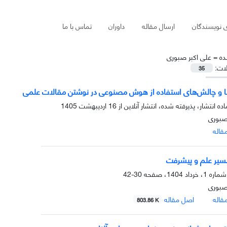
ی نویسندگان
ارسال مقاله
داوران
تماس با ما
ده =
علی اکبر صبوری
لات:
35
 و چالش‌های استفاده از هوش مصنوعی در نوشتن مقالات علمی
ده انتشار، پذیرفته شده، انتشار آنلاین از
16 اردیبهشت 1405
صبوری
قاله
سیر علم و پیشرفت
30-42
صبوری
قاله
اصل مقاله
803.86 K