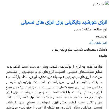
انرژی خورشید جایگزینی برای انرژی های فسیلی
نوع مقاله : مقاله ترویجی
نویسنده
امیر نقوی آزاد
دانشگاه تحصیلات تکمیلی علوم پایه زنجان
چکیده
نیاز روزافزون به انرژی از چالش‌های کنونی پیش روی بشر است. اندک بودن
منابع سوخت‌های فسیلی، اهمیت انرژی‌های نو و تجدیدپذیر را مشخص
می‌کند. انرژی‌های تجدیدپذیر به وسیله فرایند‌های طبیعی امکان بازگشت به
طبیعت را دارند. از این رو، می‌توانند در بلند مدت بهره‌برداری شوند و
جایگزین سالمی برای سوخت‌های فسیلی باشند. خورشید بزرگ‌ترین منبع
انرژی در دسترس است. با اینکه فاصله زیاد زمین از خورشید، میزان انرژی
خورشیدی جذب شده به وسیله زمین در یک ساعت برای تامین نیاز سالانه
جهان کافی است. البته، پخش انرژی خورشید بر سطح زمین یکنواخت
نیست. میانگین میزان تابش در هر نقطه از زمین را «خورتاب» می‌نامند.