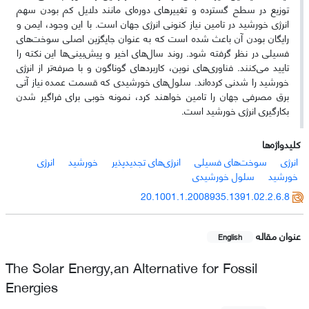
توزیع در سطح گسترده و تغییرهای دوره‌ای مانند دلایل کم بودن سهم
انرژی خورشید در تامین نیاز کنونی انرژی جهان است. با این وجود، ایمن و
رایگان بودن آن باعث شده است که به عنوان جایگزین اصلی سوخت‌های
فسیلی در نظر گرفته شود. روند سال‌های اخیر و پیش‌بینی‌ها این نکته را
تایید می‌کنند. فناوری‌های نوین، کاربرد‌های گوناگون و با صرفه‌تر از انرژی
خورشید را شدنی کرده‌اند. سلول‌های خورشیدی که قسمت عمده نیاز آتی
برق مصرفی جهان را تامین خواهند کرد، نمونه خوبی برای فراگیر شدن
بکارگیری انرژی خورشید است.
کلیدواژه‌ها
انرژی
سوخت‌های فسیلی
انرژی‌های تجدید‌پذیر
خورشید
انرژی
خورشید
سلول خورشیدی
20.1001.1.2008935.1391.02.2.6.8
عنوان مقاله
English
The Solar Energy,an Alternative for Fossil
Energies