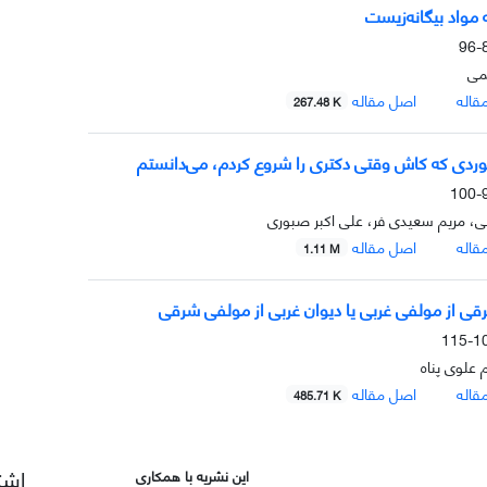
 مواد بیگانه‌زیست
8
می
قاله
اصل مقاله
267.48 K
دی که کاش وقتی دکتری را شروع کردم، می‌دانستم
9
ی، مریم سعیدی فر، علی اکبر صبوری
قاله
اصل مقاله
1.11 M
قی از مولفی غربی یا دیوان غربی از مولفی شرقی
101
علوی پناه
قاله
اصل مقاله
485.71 K
اشت
این نشریه با همکاری