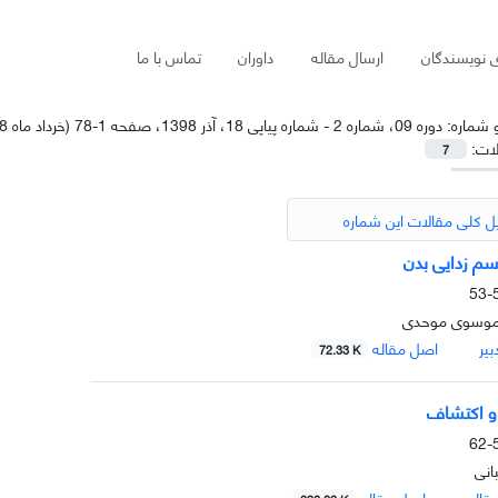
ی نویسندگان
ارسال مقاله
داوران
تماس با ما
و شماره:
دوره 09، شماره 2 - شماره پیاپی 18، آذر 1398، صفحه 1-78 (خرداد ماه 1398)
لات:
7
ل کلی مقالات این شماره
م زدایی بدن
5
 موسوی موحدی
یر
اصل مقاله
72.33 K
و اکتشاف
5
انی
قاله
اصل مقاله