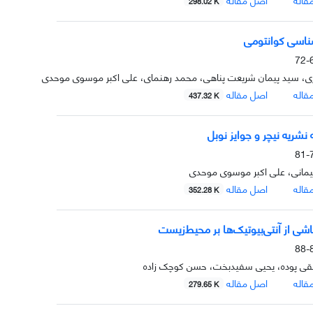
298.02 K
اسی کوانتومی
6
ری، سید پیمان شریعت پناهی، محمد رهنمای، علی اکبر موسوی موحدی
قاله
اصل مقاله
437.32 K
نشریه نیچر و جوایز نوبل
7
مانی، علی اکبر موسوی موحدی
قاله
اصل مقاله
352.28 K
اشی از آنتی‌بیوتیک‌ها بر محیط‌زیست
8
قی پوده، یحیی سفیدبخت، حسن کوچک زاده
قاله
اصل مقاله
279.65 K