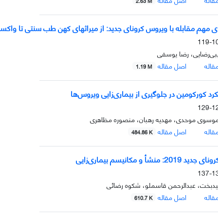
2.63 M
ی مهم مقابله با ویروس کرونای جدید: از میراث­های کهن طب سنتی تا واکسن
100
بی‌رضایی، رضا یوسفی
قاله
اصل مقاله
1.19 M
کرد کورکومین در جلوگیری از بیماری‌زایی ویروس‌ها
120
 موسوی موحدی، مهدیه رهبان، منصوره مظاهری
قاله
اصل مقاله
484.86 K
2: منشأ و مکانیسم بیماری‌زایی
130
دبخت، عبدالرحمن قاسملو، شکوه رضائی
قاله
اصل مقاله
610.7 K