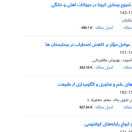
 شیوع بیماری کرونا در حیوانات اهلی و خانگی
138
لکیان
قاله
اصل مقاله
493.1 K
 عوامل مؤثر بر کاهش اضطراب در بیمارستان ­ها
144
اشوند، بهنوش طاهرخانی
قاله
اصل مقاله
424.13 K
های علم و فناوری و الگوبرداری از طبیعت
152
علوی پناه، جعفر جعفرزاد ه
قاله
اصل مقاله
527.34 K
 انواع رایانه‌های کوانتومی
163