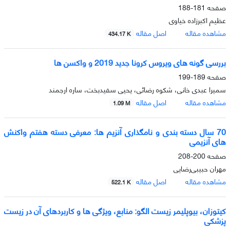
صفحه
181-188
عظیم اکبرزاده خیاوی
مشاهده مقاله
اصل مقاله
434.17 K
بررسی گونه های ویروس کرونا جدید 2019 و واکسن ها
صفحه
189-199
سمیرا عبدی خانی، شکوه رضائی، یحیی سفیدبخت، ساره ارجمند
مشاهده مقاله
اصل مقاله
1.09 M
70 سال دسته بندی و نامگذاری آنزیم ها: معرفی دسته هفتم واکنش
های آنزیمی
صفحه
200-208
مهران حبیبی‌رضایی
مشاهده مقاله
اصل مقاله
522.1 K
کیتوزان، بیوپلیمر زیست الگو: منابع، ویژگی ها و کاربردهای آن در زیست
پزشکی