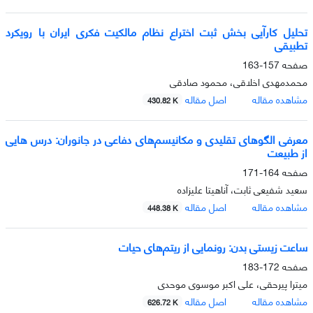
تحلیل کارآیی بخش ثبت اختراع نظام مالکیت فکری ایران با رویکرد
تطبیقی
صفحه
157-163
محمدمهدی اخلاقی، محمود صادقی
مشاهده مقاله
اصل مقاله
430.82 K
معرفی الگوهای تقلیدی و مکانیسم‌های دفاعی در جانوران: درس هایی
از طبیعت
صفحه
164-171
سعید شفیعی ثابت، آناهیتا علیزاده
مشاهده مقاله
اصل مقاله
448.38 K
ساعت زیستی بدن: رونمایی از ریتم‌های حیات
صفحه
172-183
میترا پیرحقی، علی اکبر موسوی موحدی
مشاهده مقاله
اصل مقاله
626.72 K