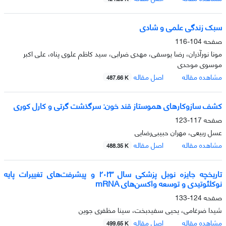
سبک زندگی علمی و شادی
صفحه
104-116
مونا نورآذران، رضا یوسفی، مهدی ضرابی، سید کاظم علوی پناه، علی اکبر
موسوی موحدی
مشاهده مقاله
اصل مقاله
487.66 K
کشف سازوکارهای هموستاز قند خون: سرگذشت گرتی و کارل کوری
صفحه
117-123
عسل ربیعی، مهران حبیبی‌رضایی
مشاهده مقاله
اصل مقاله
488.35 K
تاریخچه جایزه نوبل پزشکی سال ۲۰۲۳ و پیشرفت‌های تغییرات پایه
نوکلئوتیدی و توسعه واکسن‌های mRNA
صفحه
124-133
شیدا ضرغامی، یحیی سفیدبخت، سینا مظفری جوین
مشاهده مقاله
اصل مقاله
499.65 K